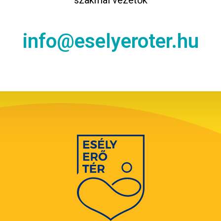
szakmai vezetők
info@eselyeroter.hu