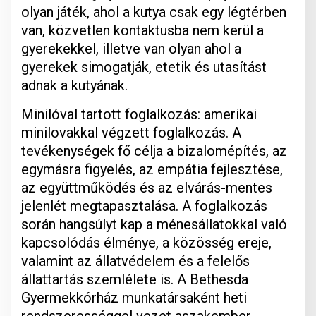
olyan játék, ahol a kutya csak egy légtérben
van, közvetlen kontaktusba nem kerül a
gyerekekkel, illetve van olyan ahol a
gyerekek simogatják, etetik és utasítást
adnak a kutyának.
Minilóval tartott foglalkozás: amerikai
minilovakkal végzett foglalkozás. A
tevékenységek fő célja a bizalomépítés, az
egymásra figyelés, az empátia fejlesztése,
az együttműködés és az elvárás-mentes
jelenlét megtapasztalása. A foglalkozás
során hangsúlyt kap a ménesállatokkal való
kapcsolódás élménye, a közösség ereje,
valamint az állatvédelem és a felelős
állattartás szemlélete is. A Bethesda
Gyermekkórház munkatársaként heti