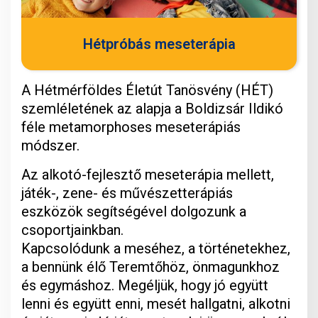
Hétpróbás meseterápia
A Hétmérföldes Életút Tanösvény (HÉT)
szemléletének az alapja a Boldizsár Ildikó
féle metamorphoses meseterápiás
módszer.
Az alkotó-fejlesztő meseterápia mellett,
játék-, zene- és művészetterápiás
eszközök segítségével dolgozunk a
csoportjainkban.
Kapcsolódunk a meséhez, a történetekhez,
a bennünk élő Teremtőhöz, önmagunkhoz
és egymáshoz. Megéljük, hogy jó együtt
lenni és együtt enni, mesét hallgatni, alkotni