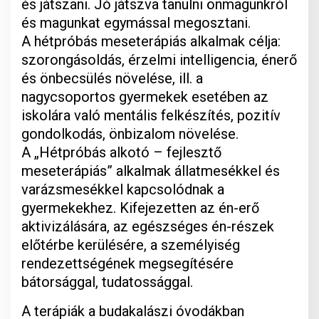
és játszani. Jó játszva tanulni önmagunkról
és magunkat egymással megosztani.
A hétpróbás meseterápiás alkalmak célja:
szorongásoldás, érzelmi intelligencia, énerő
és önbecsülés növelése, ill. a
nagycsoportos gyermekek esetében az
iskolára való mentális felkészítés, pozitív
gondolkodás, önbizalom növelése.
A „Hétpróbás alkotó – fejlesztő
meseterápiás” alkalmak állatmesékkel és
varázsmesékkel kapcsolódnak a
gyermekekhez. Kifejezetten az én-erő
aktivizálására, az egészséges én-részek
előtérbe kerülésére, a személyiség
rendezettségének megsegítésére
bátorsággal, tudatossággal.
A terápiák a budakalászi óvodákban